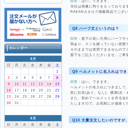
回答：
はい。できます。
当社は画像に拘りをもっておりま
RAKANカタログ掲載商品でござ
Q8 ハーフ丈というのは？
回答：
股下の長い方用にハーフサイ
弱あり、スソを縫っていない状態
カレンダー
そのままでは使用できませんので
股下をご記入くださいませ。ご希
8月
日
月
火
水
木
金
土
Q9 ヘルメットに名入れはで
1
2
3
4
5
6
7
8
回答：
はい。できます。
9
10
11
12
13
14
15
ヘルメットの名入れにつきまして
16
17
18
19
20
21
22
前に社名(あり、なし)、横側(左
23
24
25
26
27
28
29
また、初めてヘルメットを作る会社様は0
30
31
たしますので、お気軽にが連絡く
9月
Q10 大量注文したいのです
日
月
火
水
木
金
土