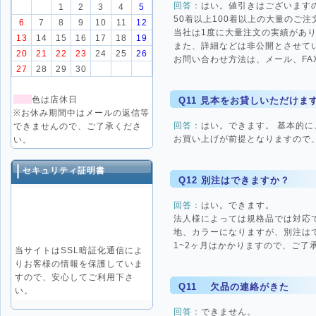
回答：
はい。値引きはございます
1
2
3
4
5
50着以上100着以上の大量のご
6
7
8
9
10
11
12
当社は1度に大量注文の実績があ
13
14
15
16
17
18
19
また、詳細などは非公開とさせて
20
21
22
23
24
25
26
お問い合わせ方法は、メール、F
27
28
29
30
色は店休日
Q11 見本をお貸しいただけま
※お休み期間中はメールの返信等
回答：
はい。できます。 基本的
できませんので、ご了承くださ
お買い上げが前提となりますので
い。
セキュリティ証明書
Q12 別注はできますか？
回答：
はい。できます。
法人様によっては規格品では対応
地、カラーになりますが、別注は
1~2ヶ月はかかりますので、ご了
当サイトはSSL暗証化通信によ
りお客様の情報を保護していま
すので、安心してご利用下さ
Q11 欠品の連絡がきた
い。
回答：
できません。