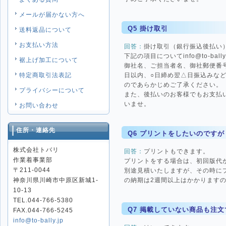
メールが届かない方へ
Q5 掛け取引
送料返品について
お支払い方法
回答：
掛け取引（銀行振込後払い
下記の項目についてinfo@to-bal
裾上げ加工について
御社名、ご担当者名、御社郵便番
日以内、○日締め翌△日振込みな
特定商取引法表記
のであらかじめご了承ください。
プライバシーについて
また、後払いのお客様でもお支払
いませ。
お問い合わせ
住所・連絡先
Q6 プリントをしたいのですが
株式会社トバリ
回答：
プリントもできます。
作業着事業部
プリントをする場合は、初回版代
〒211-0044
別途見積いたしますが、その時に
の納期は2週間以上はかかります
神奈川県川崎市中原区新城1-
10-13
TEL.044-766-5380
Q7 掲載していない商品も注
FAX.044-766-5245
info@to-bally.jp